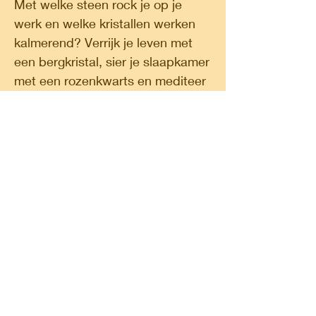
Met welke steen rock je op je
werk en welke kristallen werken
kalmerend? Verrijk je leven met
een bergkristal, sier je slaapkamer
met een rozenkwarts en mediteer
met een amethist. De
toepassingen van deze natuurlijke
krachtpatsers zijn eindeloos en
tijdloos.
Classic Circle, a shop in a shop. A place for
finding your spirituality, do some shopping,
follow a workshop or meet likeminded people.